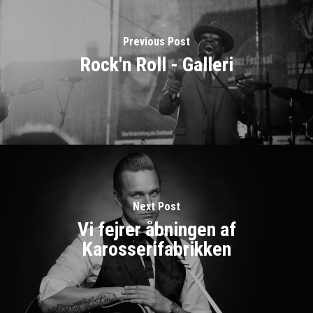
Previous Post
Rock'n Roll - Galleri
Next Post
Vi fejrer åbningen af
Karosserifabrikken