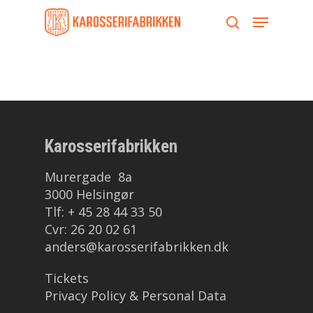
Skip
Menu
to
search
main
content
Karosserifabrikken
Murergade 8a
3000 Helsingør
Tlf: + 45 28 44 33 50
Cvr: 26 20 02 61
anders@karosserifabrikken.dk
Tickets
Privacy Policy & Personal Data